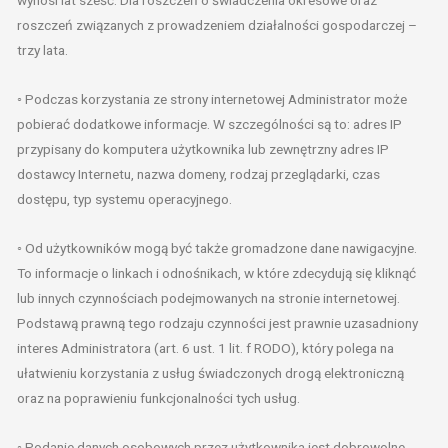
wynosi lat sześć. Dla roszczeń o świadczenia okresowe oraz
roszczeń związanych z prowadzeniem działalności gospodarczej –
trzy lata.
◦ Podczas korzystania ze strony internetowej Administrator może
pobierać dodatkowe informacje. W szczególności są to: adres IP
przypisany do komputera użytkownika lub zewnętrzny adres IP
dostawcy Internetu, nazwa domeny, rodzaj przeglądarki, czas
dostępu, typ systemu operacyjnego.
◦ Od użytkowników mogą być także gromadzone dane nawigacyjne.
To informacje o linkach i odnośnikach, w które zdecydują się kliknąć
lub innych czynnościach podejmowanych na stronie internetowej.
Podstawą prawną tego rodzaju czynności jest prawnie uzasadniony
interes Administratora (art. 6 ust. 1 lit. f RODO), który polega na
ułatwieniu korzystania z usług świadczonych drogą elektroniczną
oraz na poprawieniu funkcjonalności tych usług.
◦ Podanie danych osobowych przez użytkownika jest dobrowolne.